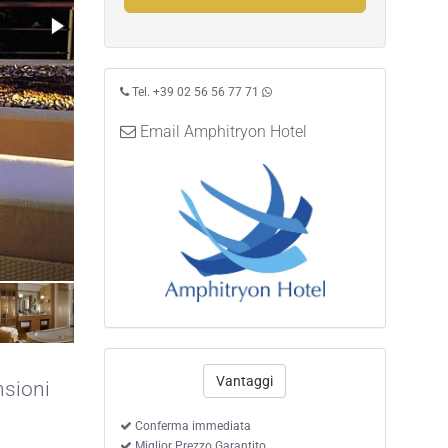
Tel. +39 02 56 56 77 71
Email Amphitryon Hotel
Camera Deluxe vista mare piano terra
Vantaggi
nsioni
Conferma immediata
Miglior Prezzo Garantito