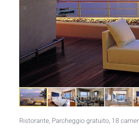
Ristorante
,
Parcheggio gratuito
, 18 camer