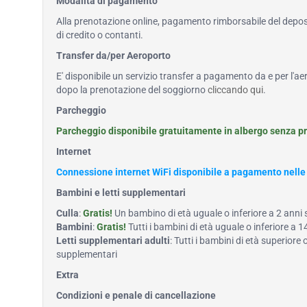
Modalità di pagamento
Alla prenotazione online, pagamento rimborsabile del deposi
di credito o contanti.
Transfer da/per Aeroporto
E' disponibile un servizio transfer a pagamento da e per l'ae
dopo la prenotazione del soggiorno
cliccando qui
.
Parcheggio
Parcheggio disponibile gratuitamente in albergo senza p
Internet
Connessione internet WiFi disponibile a pagamento nell
Bambini e letti supplementari
Culla
:
Gratis!
Un bambino di età uguale o inferiore a 2 anni
Bambini
:
Gratis!
Tutti i bambini di età uguale o inferiore a
Letti supplementari adulti
: Tutti i bambini di età superiore
supplementari
Extra
Condizioni e penale di cancellazione