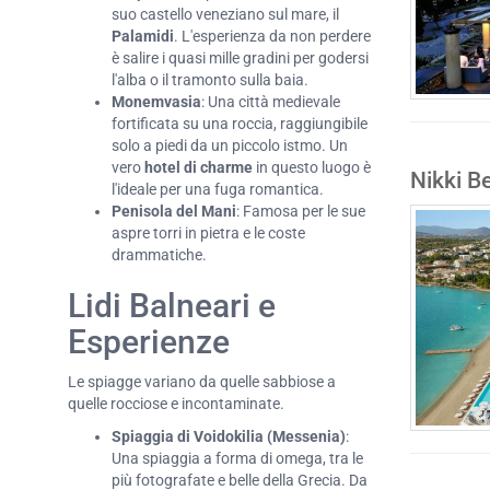
suo castello veneziano sul mare, il
Palamidi
. L'esperienza da non perdere
è salire i quasi mille gradini per godersi
l'alba o il tramonto sulla baia.
Monemvasia
: Una città medievale
fortificata su una roccia, raggiungibile
solo a piedi da un piccolo istmo. Un
vero
hotel di charme
in questo luogo è
Nikki B
l'ideale per una fuga romantica.
Penisola del Mani
: Famosa per le sue
aspre torri in pietra e le coste
drammatiche.
Lidi Balneari e
Esperienze
Le spiagge variano da quelle sabbiose a
quelle rocciose e incontaminate.
Spiaggia di Voidokilia (Messenia)
:
Una spiaggia a forma di omega, tra le
più fotografate e belle della Grecia. Da