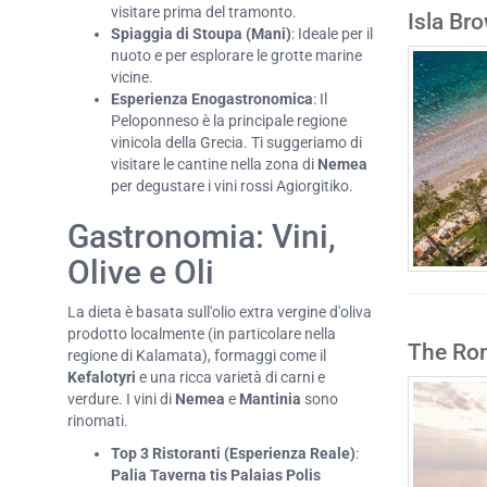
visitare prima del tramonto.
Isla Br
Spiaggia di Stoupa (Mani)
: Ideale per il
nuoto e per esplorare le grotte marine
vicine.
Esperienza Enogastronomica
: Il
Peloponneso è la principale regione
vinicola della Grecia. Ti suggeriamo di
visitare le cantine nella zona di
Nemea
per degustare i vini rossi Agiorgitiko.
Gastronomia: Vini,
Olive e Oli
La dieta è basata sull'olio extra vergine d'oliva
prodotto localmente (in particolare nella
The Rom
regione di Kalamata), formaggi come il
Kefalotyri
e una ricca varietà di carni e
verdure. I vini di
Nemea
e
Mantinia
sono
rinomati.
Top 3 Ristoranti (Esperienza Reale)
:
Palia Taverna tis Palaias Polis