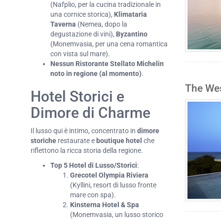
(Nafplio, per la cucina tradizionale in
una cornice storica),
Klimataria
Taverna
(Nemea, dopo la
degustazione di vini),
Byzantino
(Monemvasia, per una cena romantica
con vista sul mare).
Nessun Ristorante Stellato Michelin
noto in regione (al momento)
.
The Wes
Hotel Storici e
Dimore di Charme
Il lusso qui è intimo, concentrato in
dimore
storiche
restaurate e
boutique hotel
che
riflettono la ricca storia della regione.
Top 5 Hotel di Lusso/Storici
:
Grecotel Olympia Riviera
(Kyllini, resort di lusso fronte
mare con spa).
Kinsterna Hotel & Spa
(Monemvasia, un lusso storico