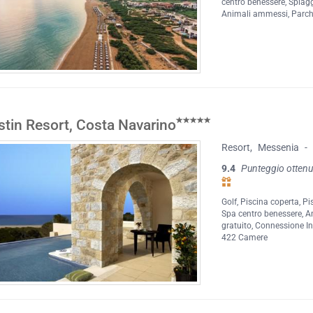
centro benessere
,
Spiagg
Animali ammessi
,
Parch
tin Resort, Costa Navarino
Resort
,
Messenia
-
9.4
Punteggio ottenu
Golf
,
Piscina coperta
,
Pi
Spa centro benessere
,
A
gratuito
,
Connessione Int
422 Camere