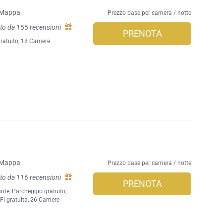
Mappa
Prezzo base per camera / notte
to da 155 recensioni
PRENOTA
ratuito
, 18 Camere
Mappa
Prezzo base per camera / notte
to da 116 recensioni
PRENOTA
ante
,
Parcheggio gratuito
,
Fi gratuita
, 26 Camere