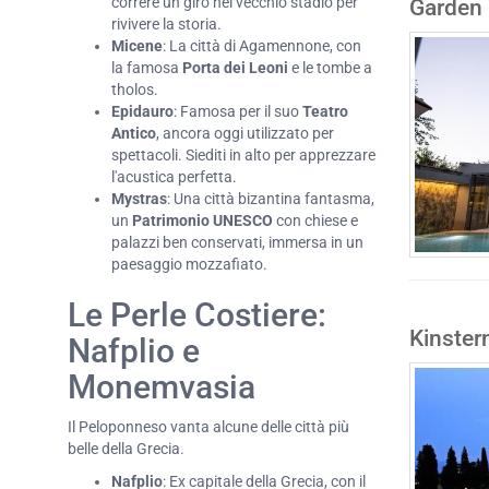
correre un giro nel vecchio stadio per
Garden 
rivivere la storia.
Micene
: La città di Agamennone, con
la famosa
Porta dei Leoni
e le tombe a
tholos.
Epidauro
: Famosa per il suo
Teatro
Antico
, ancora oggi utilizzato per
spettacoli. Siediti in alto per apprezzare
l'acustica perfetta.
Mystras
: Una città bizantina fantasma,
un
Patrimonio UNESCO
con chiese e
palazzi ben conservati, immersa in un
paesaggio mozzafiato.
Le Perle Costiere:
Kinster
Nafplio e
Monemvasia
Il Peloponneso vanta alcune delle città più
belle della Grecia.
Nafplio
: Ex capitale della Grecia, con il