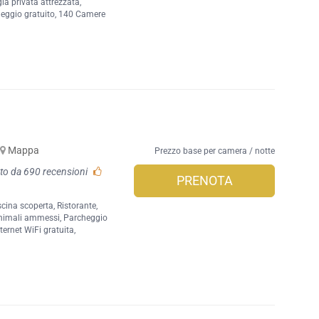
ia privata attrezzata
,
eggio gratuito
, 140 Camere
Mappa
Prezzo base per camera / notte
to da 690 recensioni
PRENOTA
scina scoperta
,
Ristorante
,
nimali ammessi
,
Parcheggio
ernet WiFi gratuita
,