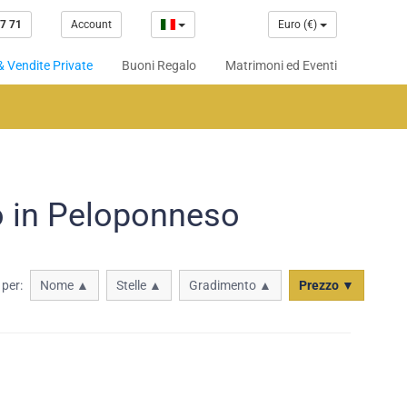
7 71
Account
Euro (€)
& Vendite Private
Buoni Regalo
Matrimoni ed Eventi
o in Peloponneso
 per:
Nome ▲
Stelle ▲
Gradimento ▲
Prezzo ▼