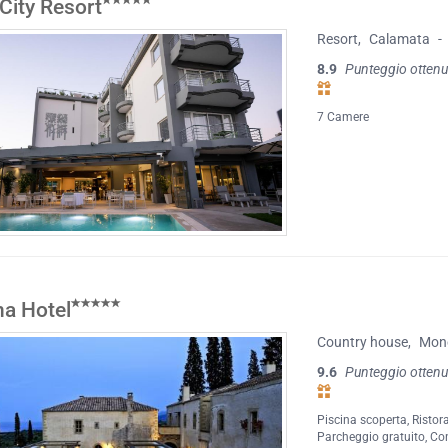
City Resort
Resort
,
Calamata
-
8.9
Punteggio ottenu
7 Camere
na Hotel
Country house
,
Mon
9.6
Punteggio ottenu
Piscina scoperta
,
Ristor
Parcheggio gratuito
,
Con