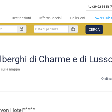
+39 02 56 56 7
Destinazioni
Offerte Speciali
Collezioni
Tower Club 
CERCA
lberghi di Charme e di Luss
a sulla mappa
Ordina
yon Hotel