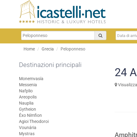
Home
Grecia
Peloponneso
Destinazioni principali
24
A
Monemvasía
Messenia
Visualizz
Nafplio
Areopolis
Nauplia
Gytheion
Éxo Nímfion
Agioi Theodoroi
Vounária
Mystras
Amphitr