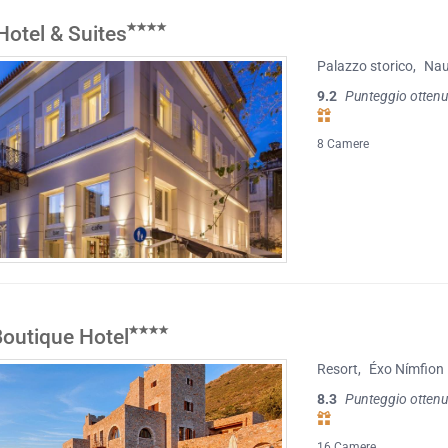
Hotel & Suites
Palazzo storico
,
Nau
9.2
Punteggio ottenu
8 Camere
Boutique Hotel
Resort
,
Éxo Nímfion
8.3
Punteggio ottenu
16 Camere