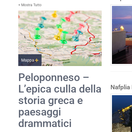
+ Mostra Tutto
Mappa
Peloponneso –
L’epica culla della
Nafplia 
storia greca e
paesaggi
drammatici