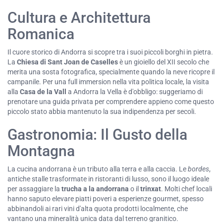
Cultura e Architettura
Romanica
Il cuore storico di Andorra si scopre tra i suoi piccoli borghi in pietra.
La
Chiesa di Sant Joan de Caselles
è un gioiello del XII secolo che
merita una sosta fotografica, specialmente quando la neve ricopre il
campanile. Per una full immersion nella vita politica locale, la visita
alla
Casa de la Vall
a Andorra la Vella è d'obbligo: suggeriamo di
prenotare una guida privata per comprendere appieno come questo
piccolo stato abbia mantenuto la sua indipendenza per secoli.
Gastronomia: Il Gusto della
Montagna
La cucina andorrana è un tributo alla terra e alla caccia. Le
bordes
,
antiche stalle trasformate in ristoranti di lusso, sono il luogo ideale
per assaggiare la
trucha a la andorrana
o il
trinxat
. Molti chef locali
hanno saputo elevare piatti poveri a esperienze gourmet, spesso
abbinandoli ai rari vini d'alta quota prodotti localmente, che
vantano una mineralità unica data dal terreno granitico.