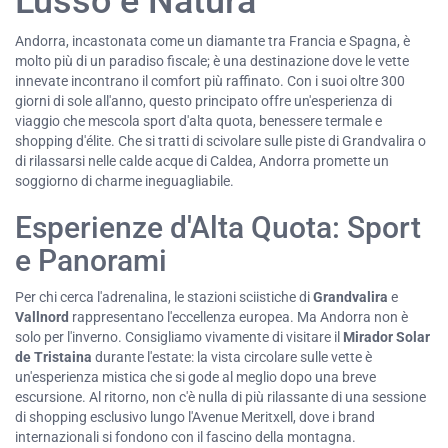
Lusso e Natura
Andorra, incastonata come un diamante tra Francia e Spagna, è
molto più di un paradiso fiscale; è una destinazione dove le vette
innevate incontrano il comfort più raffinato. Con i suoi oltre 300
giorni di sole all'anno, questo principato offre un'esperienza di
viaggio che mescola sport d'alta quota, benessere termale e
shopping d'élite. Che si tratti di scivolare sulle piste di Grandvalira o
di rilassarsi nelle calde acque di Caldea, Andorra promette un
soggiorno di charme ineguagliabile.
Esperienze d'Alta Quota: Sport
e Panorami
Per chi cerca l'adrenalina, le stazioni sciistiche di
Grandvalira
e
Vallnord
rappresentano l'eccellenza europea. Ma Andorra non è
solo per l'inverno. Consigliamo vivamente di visitare il
Mirador Solar
de Tristaina
durante l'estate: la vista circolare sulle vette è
un'esperienza mistica che si gode al meglio dopo una breve
escursione. Al ritorno, non c'è nulla di più rilassante di una sessione
di shopping esclusivo lungo l'Avenue Meritxell, dove i brand
internazionali si fondono con il fascino della montagna.