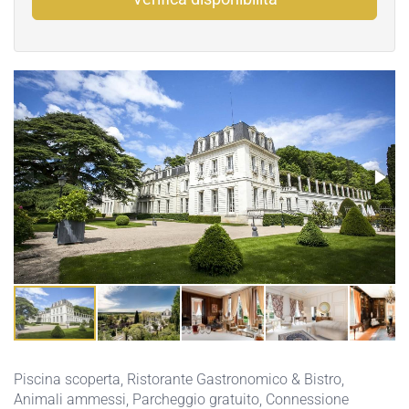
Piscina scoperta
,
Ristorante Gastronomico & Bistro
,
Animali ammessi
,
Parcheggio gratuito
,
Connessione