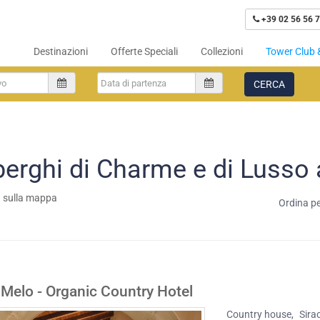
+39 02 56 56 7
Destinazioni
Offerte Speciali
Collezioni
Tower Club 
CERCA
berghi di Charme e di Lusso 
a sulla mappa
Ordina pe
 Melo - Organic Country Hotel
Country house
,
Sira