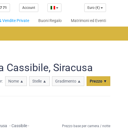
7 71
Account
Euro (€)
& Vendite Private
Buoni Regalo
Matrimoni ed Eventi
a Cassibile, Siracusa
r:
Nome ▲
Stelle ▲
Gradimento ▲
Prezzo ▼
cusa
- Cassibile -
Prezzo base per camera / notte