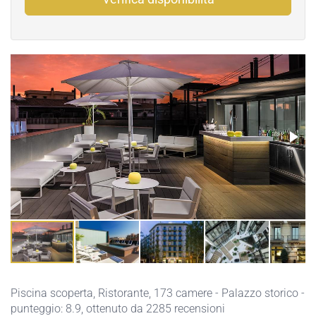
Piscina scoperta
,
Ristorante
, 173 camere - Palazzo storico -
punteggio: 8.9, ottenuto da 2285 recensioni