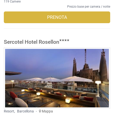
119 Camere
Prezzo base per camera / notte
PRENOTA
Sercotel Hotel Rosellon
Resort
,
Barcellona
-
Mappa