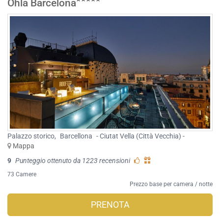
Ohla Barcelona
Palazzo storico
,
Barcellona
- Ciutat Vella (Città Vecchia) -
Mappa
9
Punteggio ottenuto da 1223 recensioni
73 Camere
Prezzo base per camera / notte
PRENOTA