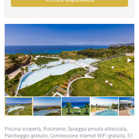
Piscina scoperta
,
Ristorante
,
Spiaggia privata attrezzata
,
Parcheggio gratuito
,
Connessione Internet WiFi gratuita
, 51