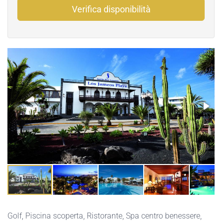
Verifica disponibilità
Golf
,
Piscina scoperta
,
Ristorante
,
Spa centro benessere
,