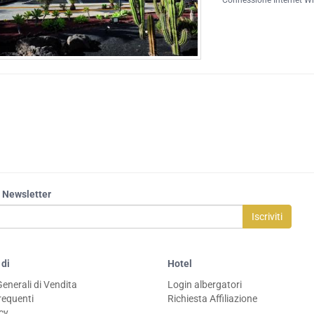
Connessione Internet Wi
la Newsletter
Iscriviti
 di
Hotel
Generali di Vendita
Login albergatori
equenti
Richiesta Affiliazione
icy