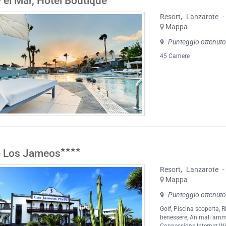
y el Mar, Hotel Boutique
Resort
,
Lanzarote
-
Mappa
9
Punteggio ottenuto
45 Camere
e Los Jameos
Resort
,
Lanzarote
-
Mappa
9
Punteggio ottenuto
Golf
,
Piscina scoperta
,
R
benessere
,
Animali amm