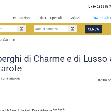
+39 02 56 56 7
Destinazioni
Offerte Speciali
Collezioni
Tower Club 
CERCA
del Carmen
berghi di Charme e di Lusso
arote
a sulla mappa
Ordina pe