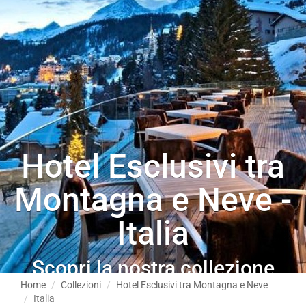
Hotel Esclusivi tra
Montagna e Neve -
Italia
Scopri la nostra collezione
tematica
Home
Collezioni
Hotel Esclusivi tra Montagna e Neve
Italia