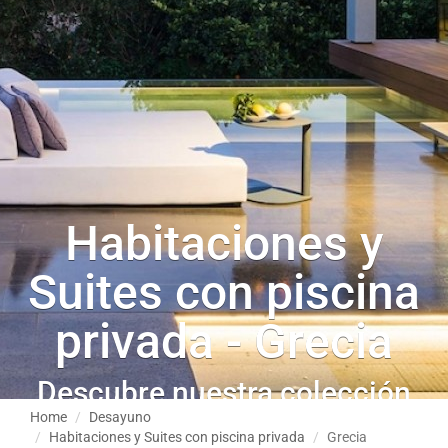
Habitaciones y
Suites con piscina
privada - Grecia
Descubre nuestra colección
Home
Desayuno
Habitaciones y Suites con piscina privada
Grecia