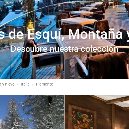
s de Esquí, Montaña 
Descubre nuestra colección
 y nieve
Italia
Piemonte