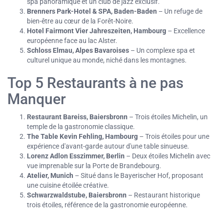
spa panoramique et un club de jazz exclusif.
Brenners Park-Hotel & SPA, Baden-Baden
– Un refuge de
bien-être au cœur de la Forêt-Noire.
Hotel Fairmont Vier Jahreszeiten, Hambourg
– Excellence
européenne face au lac Alster.
Schloss Elmau, Alpes Bavaroises
– Un complexe spa et
culturel unique au monde, niché dans les montagnes.
Top 5 Restaurants à ne pas
Manquer
Restaurant Bareiss, Baiersbronn
– Trois étoiles Michelin, un
temple de la gastronomie classique.
The Table Kevin Fehling, Hambourg
– Trois étoiles pour une
expérience d'avant-garde autour d'une table sinueuse.
Lorenz Adlon Esszimmer, Berlin
– Deux étoiles Michelin avec
vue imprenable sur la Porte de Brandebourg.
Atelier, Munich
– Situé dans le Bayerischer Hof, proposant
une cuisine étoilée créative.
Schwarzwaldstube, Baiersbronn
– Restaurant historique
trois étoiles, référence de la gastronomie européenne.