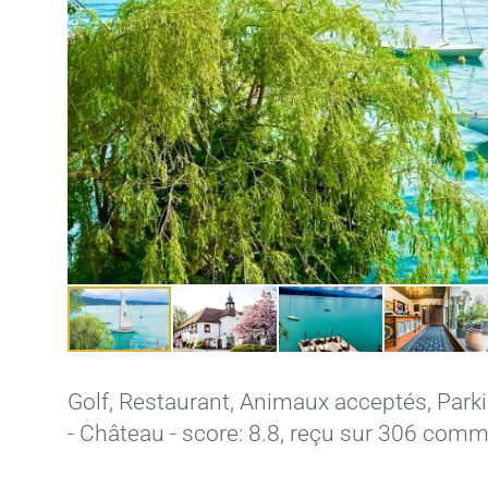
Golf
,
Restaurant
,
Animaux acceptés
,
Parki
- Château - score: 8.8, reçu sur 306 com