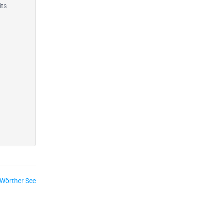
its
Wörther See