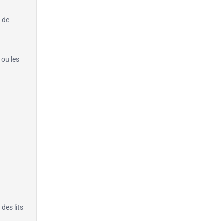
e de
 ou les
 des lits