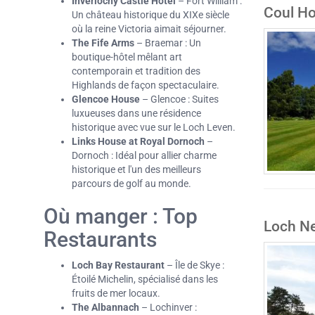
Inverlochy Castle Hotel
– Fort William :
Coul Ho
Un château historique du XIXe siècle
où la reine Victoria aimait séjourner.
The Fife Arms
– Braemar : Un
boutique-hôtel mêlant art
contemporain et tradition des
Highlands de façon spectaculaire.
Glencoe House
– Glencoe : Suites
luxueuses dans une résidence
historique avec vue sur le Loch Leven.
Links House at Royal Dornoch
–
Dornoch : Idéal pour allier charme
historique et l'un des meilleurs
parcours de golf au monde.
Où manger : Top
Loch Ne
Restaurants
Loch Bay Restaurant
– Île de Skye :
Étoilé Michelin, spécialisé dans les
fruits de mer locaux.
The Albannach
– Lochinver :