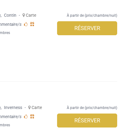
e
,
Contin
-
Carte
À partir de (prix/chambre/nuit)
mmentaire/s
RÉSERVER
ambres
e
,
Inverness
-
Carte
À partir de (prix/chambre/nuit)
mmentaire/s
RÉSERVER
ambres