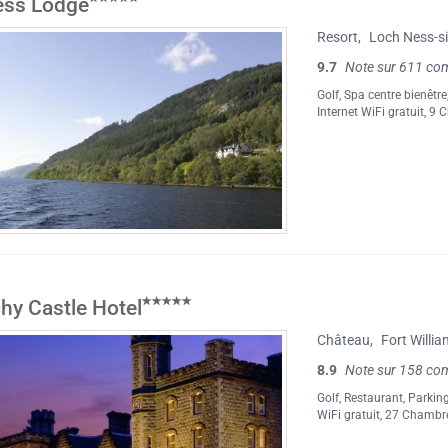
ess Lodge
Resort
,
Loch Ness-s
9.7
Note sur 611 co
Golf
,
Spa centre bienêtre
Internet WiFi gratuit
, 9 
chy Castle Hotel
Château
,
Fort Willi
8.9
Note sur 158 co
Golf
,
Restaurant
,
Parking
WiFi gratuit
, 27 Chambr