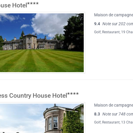
use Hotel
Maison de campagn
9.4
Note sur 202 co
Golf
,
Restaurant
, 19 Ch
ss Country House Hotel
Maison de campagn
8.3
Note sur 748 co
Golf
,
Restaurant
, 13 Ch