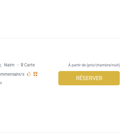
e
,
Nairn
-
Carte
À partir de (prix/chambre/nuit)
ommentaire/s
RÉSERVER
es