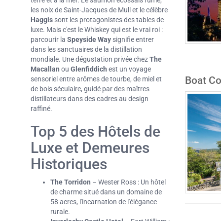
terre et à la mer. Le saumon écossais fumé,
les noix de Saint-Jacques de Mull et le célèbre
Haggis
sont les protagonistes des tables de
luxe. Mais c'est le Whiskey qui est le vrai roi :
parcourir la
Speyside Way
signifie entrer
dans les sanctuaires de la distillation
mondiale. Une dégustation privée chez
The
Macallan
ou
Glenfiddich
est un voyage
Boat Co
sensoriel entre arômes de tourbe, de miel et
de bois séculaire, guidé par des maîtres
distillateurs dans des cadres au design
raffiné.
Top 5 des Hôtels de
Luxe et Demeures
Historiques
The Torridon
– Wester Ross : Un hôtel
de charme situé dans un domaine de
58 acres, l'incarnation de l'élégance
rurale.