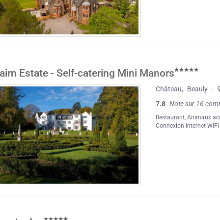
irn Estate - Self-catering Mini Manors
Château
,
Beauly
-
7.8
Note sur 16 com
Restaurant
,
Animaux ac
Connexion Internet WiFi 