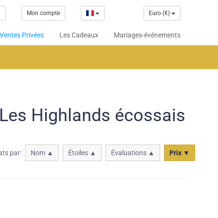
1
Mon compte
Euro (€)
Ventes Privées
Les Cadeaux
Mariages-événements
 Les Highlands écossais
ats par:
Nom ▲
Étoiles ▲
Évaluations ▲
Prix ▼