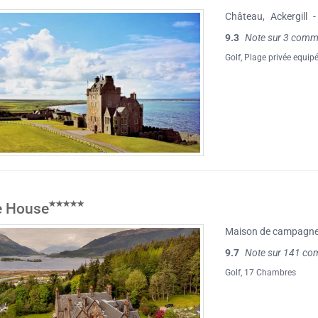
Château
,
Ackergill
-
9.3
Note sur 3 comm
Golf
,
Plage privée equip
e House
Maison de campagn
9.7
Note sur 141 co
Golf
, 17 Chambres