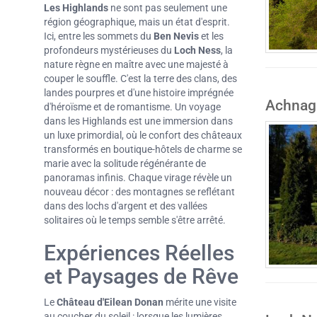
Les Highlands
ne sont pas seulement une
région géographique, mais un état d'esprit.
Ici, entre les sommets du
Ben Nevis
et les
profondeurs mystérieuses du
Loch Ness
, la
nature règne en maître avec une majesté à
couper le souffle. C'est la terre des clans, des
landes pourpres et d'une histoire imprégnée
Achnaga
d'héroïsme et de romantisme. Un voyage
dans les Highlands est une immersion dans
un luxe primordial, où le confort des châteaux
transformés en boutique-hôtels de charme se
marie avec la solitude régénérante de
panoramas infinis. Chaque virage révèle un
nouveau décor : des montagnes se reflétant
dans des lochs d'argent et des vallées
solitaires où le temps semble s'être arrêté.
Expériences Réelles
et Paysages de Rêve
Le
Château d'Eilean Donan
mérite une visite
au coucher du soleil : lorsque les lumières