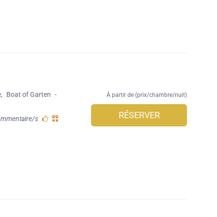
e
,
Boat of Garten
-
À partir de (prix/chambre/nuit)
RÉSERVER
ommentaire/s