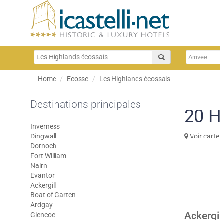
Home
Ecosse
Les Highlands écossais
Destinations principales
20
H
Inverness
Dingwall
Voir carte
Dornoch
Fort William
Nairn
Evanton
Ackergill
Boat of Garten
Ardgay
Ackergi
Glencoe