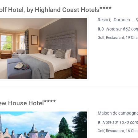
olf Hotel, by Highland Coast Hotels
Resort
,
Dornoch
-
8.3
Note sur 662 co
Golf
,
Restaurant
, 19 Ch
ew House Hotel
Maison de campagn
9
Note sur 1070 com
Golf
,
Restaurant
, 16 Ch