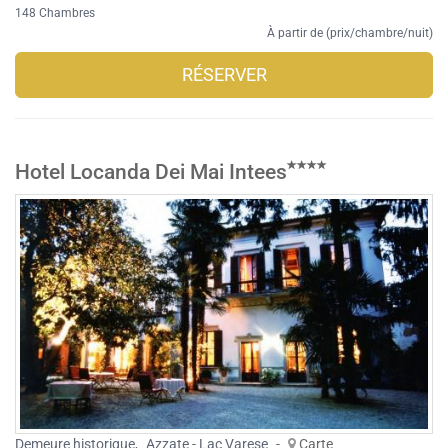
148 Chambres
À partir de (prix/chambre/nuit)
RÉSERVER
Hotel Locanda Dei Mai Intees
Demeure historique
,
Azzate - Lac Varese
-
Carte