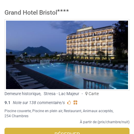
Grand Hotel Bristol
Demeure historique
,
Stresa - Lac Majeur
-
Carte
9.1
Note sur 138 commentaire/s
Piscine couverte
,
Piscine en plein air
,
Restaurant
,
Animaux acceptés
,
254 Chambres
À partir de (prix/chambre/nuit)