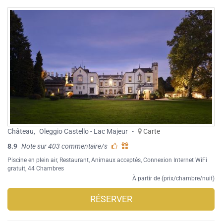
Château
,
Oleggio Castello - Lac Majeur
-
Carte
8.9
Note sur 403 commentaire/s
Piscine en plein air
,
Restaurant
,
Animaux acceptés
,
Connexion Internet WiFi
gratuit
, 44 Chambres
À partir de (prix/chambre/nuit)
RÉSERVER