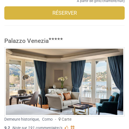
À partir de (prix/chambre/nuit)
RÉSERVER
Palazzo Venezia
Demeure historique
,
Como
-
Carte
9.2
Note sur 191 commentaire/s