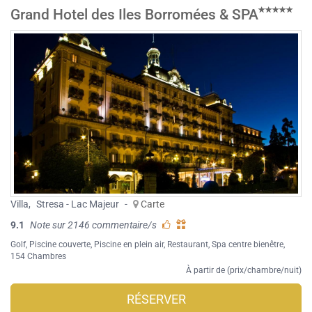
Grand Hotel des Iles Borromées & SPA
Villa
,
Stresa - Lac Majeur
-
Carte
9.1
Note sur 2146 commentaire/s
Golf
,
Piscine couverte
,
Piscine en plein air
,
Restaurant
,
Spa centre bienêtre
,
154 Chambres
À partir de (prix/chambre/nuit)
RÉSERVER