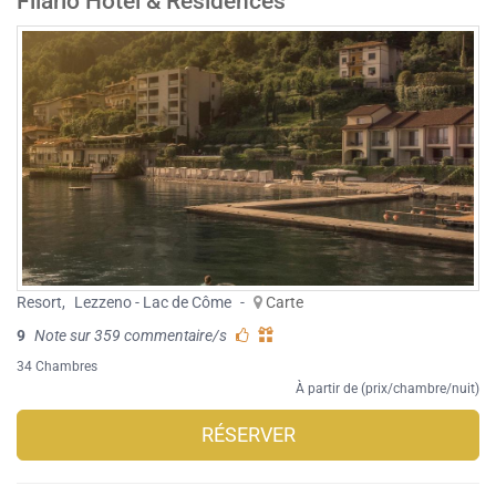
Filario Hotel & Residences
Resort
,
Lezzeno - Lac de Côme
-
Carte
9
Note sur 359 commentaire/s
34 Chambres
À partir de (prix/chambre/nuit)
RÉSERVER