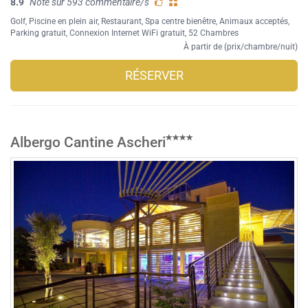
8.9
Note sur 593 commentaire/s
Golf
,
Piscine en plein air
,
Restaurant
,
Spa centre bienêtre
,
Animaux acceptés
,
Parking gratuit
,
Connexion Internet WiFi gratuit
, 52 Chambres
À partir de (prix/chambre/nuit)
RÉSERVER
Albergo Cantine Ascheri