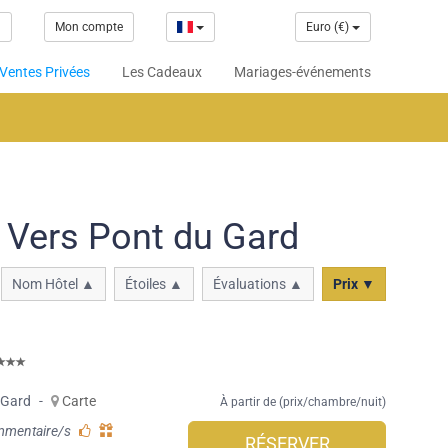
1
Mon compte
Euro (€)
Ventes Privées
Les Cadeaux
Mariages-événements
 Vers Pont du Gard
Nom Hôtel ▲
Étoiles ▲
Évaluations ▲
Prix ▼
 Gard
-
Carte
À partir de (prix/chambre/nuit)
mmentaire/s
RÉSERVER