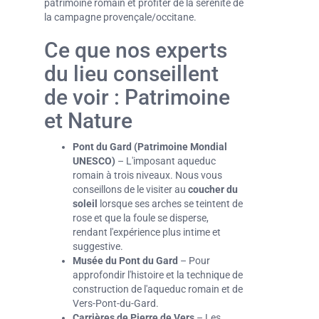
patrimoine romain et profiter de la sérénité de
la campagne provençale/occitane.
Ce que nos experts
du lieu conseillent
de voir : Patrimoine
et Nature
Pont du Gard (Patrimoine Mondial
UNESCO)
– L'imposant aqueduc
romain à trois niveaux. Nous vous
conseillons de le visiter au
coucher du
soleil
lorsque ses arches se teintent de
rose et que la foule se disperse,
rendant l'expérience plus intime et
suggestive.
Musée du Pont du Gard
– Pour
approfondir l'histoire et la technique de
construction de l'aqueduc romain et de
Vers-Pont-du-Gard.
Carrières de Pierre de Vers
– Les