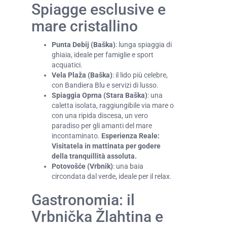
Spiagge esclusive e
mare cristallino
Punta Debij (Baška)
: lunga spiaggia di
ghiaia, ideale per famiglie e sport
acquatici.
Vela Plaža (Baška)
: il lido più celebre,
con Bandiera Blu e servizi di lusso.
Spiaggia Oprna (Stara Baška)
: una
caletta isolata, raggiungibile via mare o
con una ripida discesa, un vero
paradiso per gli amanti del mare
incontaminato.
Esperienza Reale:
Visitatela in mattinata per godere
della tranquillità assoluta.
Potovošće (Vrbnik)
: una baia
circondata dal verde, ideale per il relax.
Gastronomia: il
Vrbnička Žlahtina e