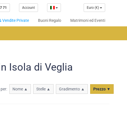
7 71
Account
Euro (€)
& Vendite Private
Buoni Regalo
Matrimoni ed Eventi
n Isola di Veglia
 per:
Nome ▲
Stelle ▲
Gradimento ▲
Prezzo ▼