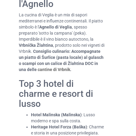
l'Agnello
La cucina di Veglia è un mix di sapori
mediterranei e influenze continentali. Il piatto
simbolo è l'
Agnello di Veglia
, spesso
preparato 'sotto la campana' (peka).
Imperdibile è il vino bianco autoctono, la
Vrbnička Žlahtina
, prodotto solo nei vigneti di
Vrbnik.
Consiglio culinario: Accompagnate
un piatto di Šurlice (pasta locale) al gulasch
o scampi con un calice di Žlahtina DOC in
una delle
cantine di Vrbnik
.
Top 3 hotel di
charme e resort di
lusso
Hotel Malinska (Malinska)
: Lusso
moderno e spa sulla costa.
Heritage Hotel Forza (Baška)
: Charme
e storia in una posizione privilegiata.