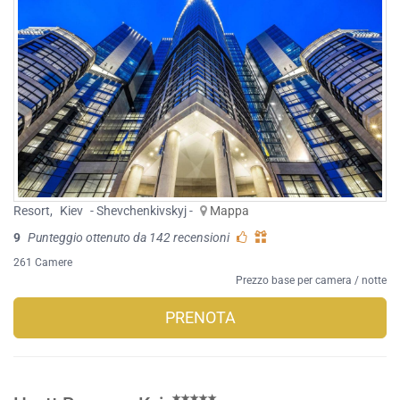
Resort
,
Kiev
- Shevchenkivskyj -
Mappa
9
Punteggio ottenuto da 142 recensioni
261 Camere
Prezzo base per camera / notte
PRENOTA