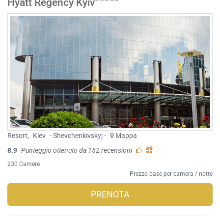
Hyatt Regency Kyiv
Resort
,
Kiev
- Shevchenkivskyj -
Mappa
8.9
Punteggio ottenuto da 152 recensioni
230 Camere
Prezzo base per camera / notte
PRENOTA