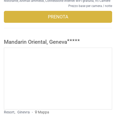
Ristorante
,
Animali ammessi
,
Connessione Internet WiFi gratuita
, 95 Camere
Prezzo base per camera / notte
PRENOTA
Mandarin Oriental, Geneva
Resort
,
Ginevra
-
Mappa