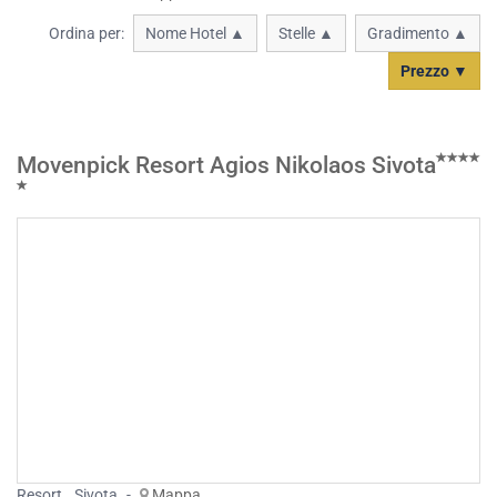
Ordina per:
Nome Hotel ▲
Stelle ▲
Gradimento ▲
Prezzo ▼
Movenpick Resort Agios Nikolaos Sivota
Resort
,
Sivota
-
Mappa