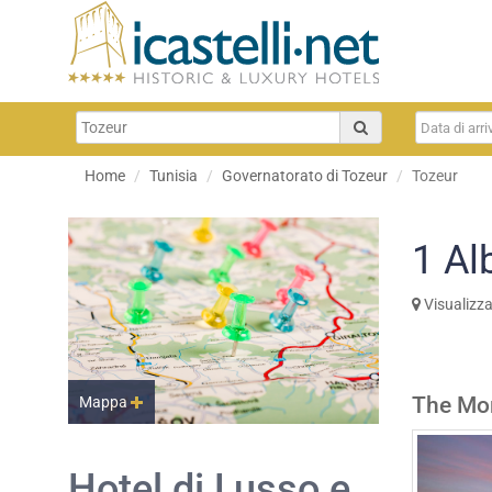
Home
Tunisia
Governatorato di Tozeur
Tozeur
1
Al
Visualizz
The Mor
Mappa
Hotel di Lusso e