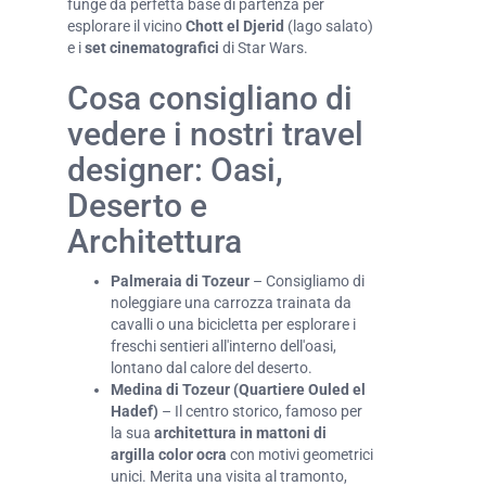
funge da perfetta base di partenza per
esplorare il vicino
Chott el Djerid
(lago salato)
e i
set cinematografici
di Star Wars.
Cosa consigliano di
vedere i nostri travel
designer: Oasi,
Deserto e
Architettura
Palmeraia di Tozeur
– Consigliamo di
noleggiare una carrozza trainata da
cavalli o una bicicletta per esplorare i
freschi sentieri all'interno dell'oasi,
lontano dal calore del deserto.
Medina di Tozeur (Quartiere Ouled el
Hadef)
– Il centro storico, famoso per
la sua
architettura in mattoni di
argilla color ocra
con motivi geometrici
unici. Merita una visita al tramonto,