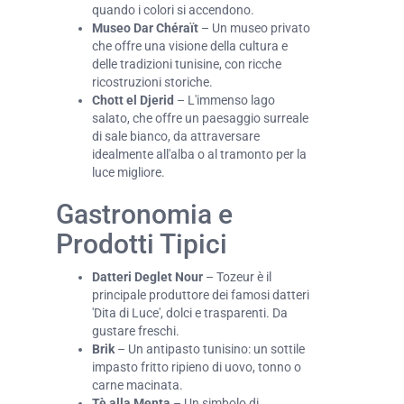
quando i colori si accendono.
Museo Dar Chéraït
– Un museo privato
che offre una visione della cultura e
delle tradizioni tunisine, con ricche
ricostruzioni storiche.
Chott el Djerid
– L'immenso lago
salato, che offre un paesaggio surreale
di sale bianco, da attraversare
idealmente all'alba o al tramonto per la
luce migliore.
Gastronomia e
Prodotti Tipici
Datteri Deglet Nour
– Tozeur è il
principale produttore dei famosi datteri
'Dita di Luce', dolci e trasparenti. Da
gustare freschi.
Brik
– Un antipasto tunisino: un sottile
impasto fritto ripieno di uovo, tonno o
carne macinata.
Tè alla Menta
– Un simbolo di