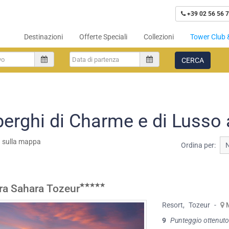
+39 02 56 56 7
Destinazioni
Offerte Speciali
Collezioni
Tower Club 
CERCA
berghi di Charme e di Lusso 
a sulla mappa
Ordina per:
a Sahara Tozeur
Resort
,
Tozeur
-
9
Punteggio ottenuto