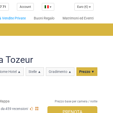
7 71
Account
Euro (€)
& Vendite Private
Buoni Regalo
Matrimoni ed Eventi
a Tozeur
Nome Hotel ▲
Stelle ▲
Gradimento ▲
Prezzo ▼
Mappa
Prezzo base per camera / notte
 da 459 recensioni
PRENOTA