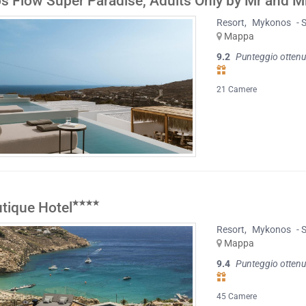
 Flow Super Paradise, Adults Only by Mr and M
Resort
,
Mykonos
- 
Mappa
9.2
Punteggio ottenu
21 Camere
tique Hotel
Resort
,
Mykonos
- 
Mappa
9.4
Punteggio ottenu
45 Camere