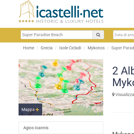
Home
Grecia
Isole Cicladi
Mykonos
Super Parad
2
Al
Myk
Visualizz
Mappa
Agios Ioannis