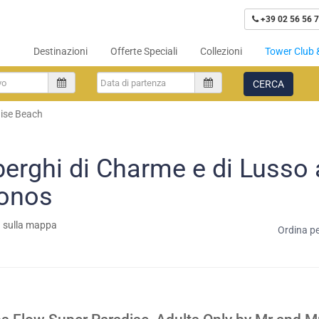
+39 02 56 56 7
Destinazioni
Offerte Speciali
Collezioni
Tower Club 
CERCA
ise Beach
berghi di Charme e di Lusso
onos
a sulla mappa
Ordina pe