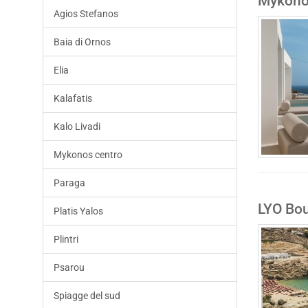
Mykonos
Agios Stefanos
Baia di Ornos
Elia
Kalafatis
Kalo Livadi
Mykonos centro
Paraga
LYO Bou
Platis Yalos
Plintri
Psarou
Spiagge del sud