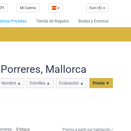
 71
Mi Cuenta
Euro (€)
entas Privadas
Tienda de Regalos
Bodas y Eventos
Porreres, Mallorca
Nombre ▲
Estrellas ▲
Evaluación ▲
Precio ▼
orreres -
Mapa
Precios a partir por habitación /