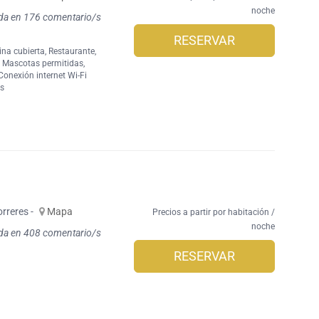
noche
da en 176 comentario/s
RESERVAR
ina cubierta
,
Restaurante
,
,
Mascotas permitidas
,
Conexión internet Wi-Fi
es
orreres -
Mapa
Precios a partir por habitación /
noche
da en 408 comentario/s
RESERVAR