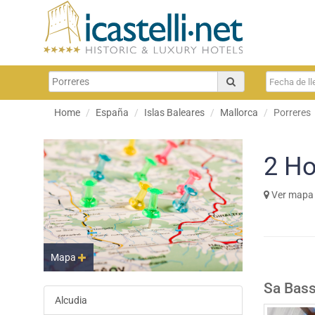
Home
España
Islas Baleares
Mallorca
Porreres
2
Ho
Ver mapa
Mapa
Sa Bass
Alcudia