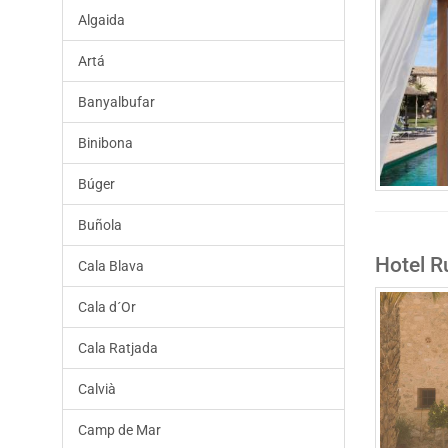
Algaida
Artá
Banyalbufar
Binibona
Búger
Buñola
Hotel R
Cala Blava
Cala d´Or
Cala Ratjada
Calvià
Camp de Mar