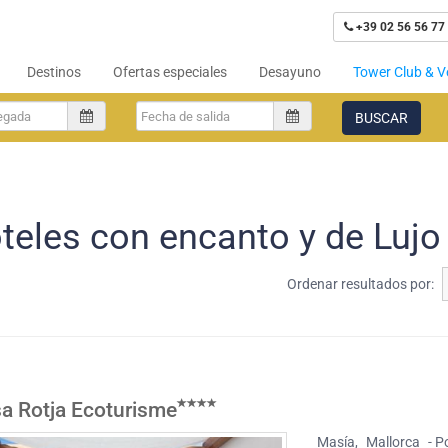
+39 02 56 56 77
Destinos
Ofertas especiales
Desayuno
Tower Club & V
BUSCAR
teles con encanto y de Lujo 
Ordenar resultados por:
a Rotja Ecoturisme
Masía
,
Mallorca
- P