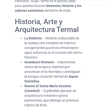
Piamonte. Acqui Terme es el destino ideal
para quienes buscan
bienestar, historia y los
sabores auténticos
del Norte de Italia.
Historia, Arte y
Arquitectura Termal
La Bollente
– Símbolo indiscutible de
la ciudad, este templete de mármol
octogonal del que brota el humeante
agua sulfurosa es el corazón del centro
histórico.
Acueducto Romano
– Imponentes
restos de la época imperial que
atraviesan el río Bormida y atestiguan
la antigua vocación termal de
Aquae
Statiellae
.
Duomo di Santa Maria Assunta
(Catedral)
– Espléndido ejemplo de
arquitectura románico-gótica
piamontesa, que alberga un precioso
tríptico de Brea.