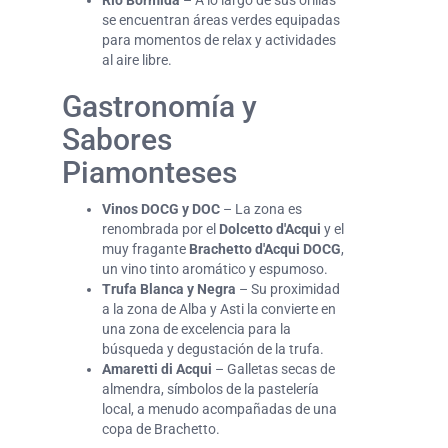
Río Bormida
– A lo largo de sus orillas
se encuentran áreas verdes equipadas
para momentos de relax y actividades
al aire libre.
Gastronomía y
Sabores
Piamonteses
Vinos DOCG y DOC
– La zona es
renombrada por el
Dolcetto d'Acqui
y el
muy fragante
Brachetto d'Acqui DOCG
,
un vino tinto aromático y espumoso.
Trufa Blanca y Negra
– Su proximidad
a la zona de Alba y Asti la convierte en
una zona de excelencia para la
búsqueda y degustación de la trufa.
Amaretti di Acqui
– Galletas secas de
almendra, símbolos de la pastelería
local, a menudo acompañadas de una
copa de Brachetto.