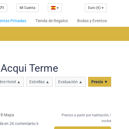
 71
Mi Cuenta
Euro (€)
entas Privadas
Tienda de Regalos
Bodas y Eventos
 Acqui Terme
re Hotel ▲
Estrellas ▲
Evaluación ▲
Precio ▼
Mapa
Precios a partir por habitación /
noche
da en 26 comentario/s