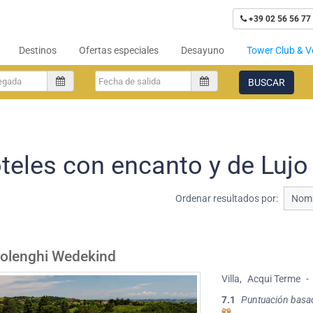
+39 02 56 56 77
Destinos
Ofertas especiales
Desayuno
Tower Club & V
BUSCAR
teles con encanto y de Lujo
Ordenar resultados por:
Nomb
ttolenghi Wedekind
Villa
,
Acqui Terme
-
7.1
Puntuación basa