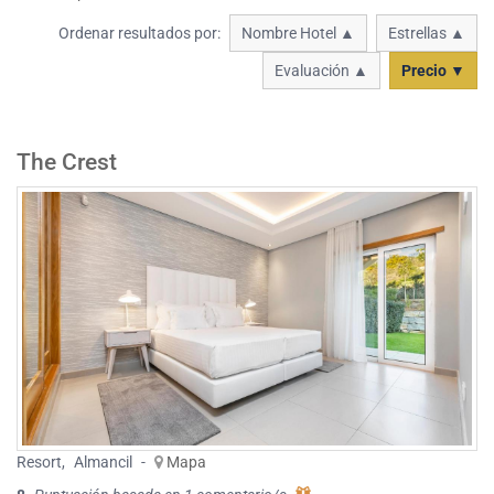
Ordenar resultados por:
Nombre Hotel ▲
Estrellas ▲
Evaluación ▲
Precio ▼
The Crest
Resort
,
Almancil
-
Mapa