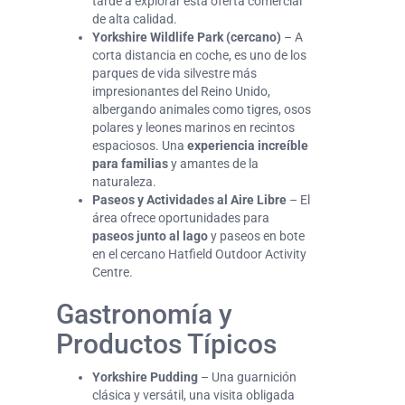
tarde a explorar esta oferta comercial
de alta calidad.
Yorkshire Wildlife Park (cercano)
– A
corta distancia en coche, es uno de los
parques de vida silvestre más
impresionantes del Reino Unido,
albergando animales como tigres, osos
polares y leones marinos en recintos
espaciosos. Una
experiencia increíble
para familias
y amantes de la
naturaleza.
Paseos y Actividades al Aire Libre
– El
área ofrece oportunidades para
paseos junto al lago
y paseos en bote
en el cercano Hatfield Outdoor Activity
Centre.
Gastronomía y
Productos Típicos
Yorkshire Pudding
– Una guarnición
clásica y versátil, una visita obligada