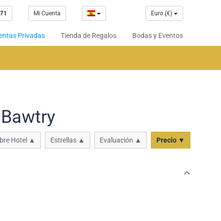
 71
Mi Cuenta
Euro (€)
entas Privadas
Tienda de Regalos
Bodas y Eventos
 Bawtry
re Hotel ▲
Estrellas ▲
Evaluación ▲
Precio ▼