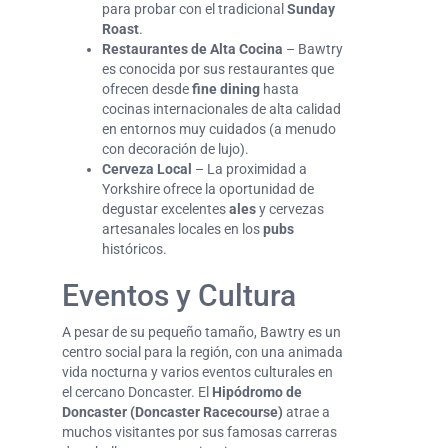
para probar con el tradicional
Sunday
Roast
.
Restaurantes de Alta Cocina
– Bawtry
es conocida por sus restaurantes que
ofrecen desde
fine dining
hasta
cocinas internacionales de alta calidad
en entornos muy cuidados (a menudo
con decoración de lujo).
Cerveza Local
– La proximidad a
Yorkshire ofrece la oportunidad de
degustar excelentes
ales
y cervezas
artesanales locales en los
pubs
históricos.
Eventos y Cultura
A pesar de su pequeño tamaño, Bawtry es un
centro social para la región, con una animada
vida nocturna y varios eventos culturales en
el cercano Doncaster. El
Hipódromo de
Doncaster (Doncaster Racecourse)
atrae a
muchos visitantes por sus famosas carreras