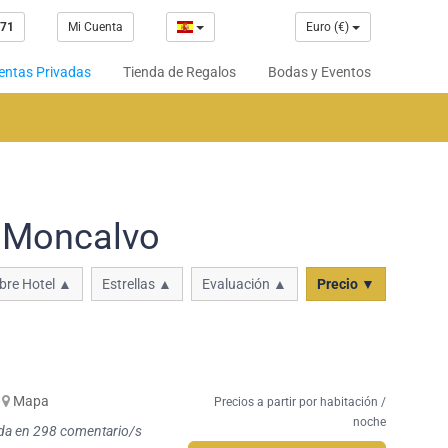
 71
Mi Cuenta
Euro (€)
entas Privadas
Tienda de Regalos
Bodas y Eventos
o Moncalvo
re Hotel ▲
Estrellas ▲
Evaluación ▲
Precio ▼
Mapa
Precios a partir por habitación /
noche
da en 298 comentario/s