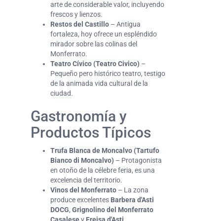
arte de considerable valor, incluyendo
frescos y lienzos.
Restos del Castillo
– Antigua
fortaleza, hoy ofrece un espléndido
mirador sobre las colinas del
Monferrato.
Teatro Cívico (Teatro Civico)
–
Pequeño pero histórico teatro, testigo
de la animada vida cultural de la
ciudad.
Gastronomía y
Productos Típicos
Trufa Blanca de Moncalvo (Tartufo
Bianco di Moncalvo)
– Protagonista
en otoño de la célebre feria, es una
excelencia del territorio.
Vinos del Monferrato
– La zona
produce excelentes
Barbera d'Asti
DOCG
,
Grignolino del Monferrato
Casalese
y
Freisa d'Asti
.