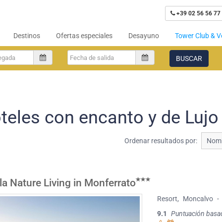
+39 02 56 56 77
Destinos
Ofertas especiales
Desayuno
Tower Club & V
BUSCAR
teles con encanto y de Luj
Ordenar resultados por:
Nomb
la Nature Living in Monferrato
Resort
,
Moncalvo
-
9.1
Puntuación basa