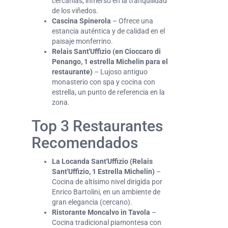
cercanías, inmerso en la tranquilidad
de los viñedos.
Cascina Spinerola
– Ofrece una
estancia auténtica y de calidad en el
paisaje monferrino.
Relais Sant'Uffizio (en Cioccaro di
Penango, 1 estrella Michelin para el
restaurante)
– Lujoso antiguo
monasterio con spa y cocina con
estrella, un punto de referencia en la
zona.
Top 3 Restaurantes
Recomendados
La Locanda Sant'Uffizio (Relais
Sant'Uffizio, 1 Estrella Michelin)
–
Cocina de altísimo nivel dirigida por
Enrico Bartolini, en un ambiente de
gran elegancia (cercano).
Ristorante Moncalvo in Tavola
–
Cocina tradicional piamontesa con