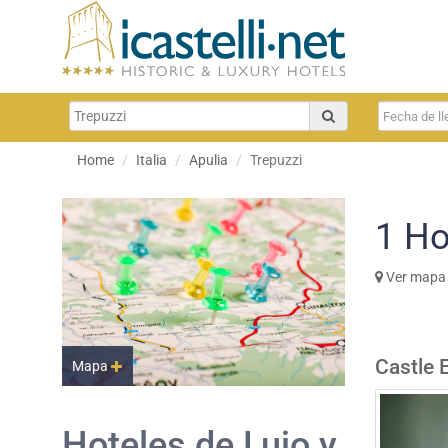
Home
Italia
Apulia
Trepuzzi
1
Ho
Ver mapa
Castle 
Mapa
Hoteles de Lujo y