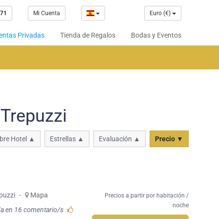
 71
Mi Cuenta
Euro (€)
entas Privadas
Tienda de Regalos
Bodas y Eventos
 Trepuzzi
re Hotel ▲
Estrellas ▲
Evaluación ▲
Precio ▼
puzzi
-
Mapa
Precios a partir por habitación /
noche
a en 16 comentario/s