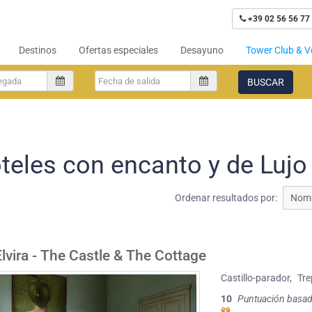
+39 02 56 56 77
Destinos
Ofertas especiales
Desayuno
Tower Club & V
BUSCAR
teles con encanto y de Lujo
Ordenar resultados por:
Nomb
Elvira - The Castle & The Cottage
Castillo-parador
,
Tre
10
Puntuación basad