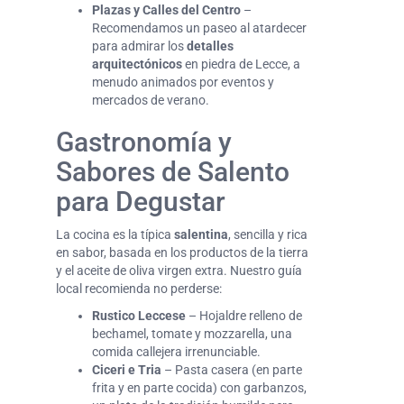
Plazas y Calles del Centro
–
Recomendamos un paseo al atardecer
para admirar los
detalles
arquitectónicos
en piedra de Lecce, a
menudo animados por eventos y
mercados de verano.
Gastronomía y
Sabores de Salento
para Degustar
La cocina es la típica
salentina
, sencilla y rica
en sabor, basada en los productos de la tierra
y el aceite de oliva virgen extra. Nuestro guía
local recomienda no perderse:
Rustico Leccese
– Hojaldre relleno de
bechamel, tomate y mozzarella, una
comida callejera irrenunciable.
Ciceri e Tria
– Pasta casera (en parte
frita y en parte cocida) con garbanzos,