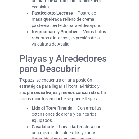
un plato de la tradición humilde pero
exquisita.
Pasticciotto Leccese
– Postre de
masa quebrada relleno de crema
pastelera, perfecto para el desayuno.
Negroamaro y Primitivo
– Vinos tintos
robustos e intensos, expresión de la
viticultura de Apulia.
Playas y Alrededores
para Descubrir
Trepuzzi se encuentra en una posición
estratégica para llegar al litoral adriático y
sus
playas salvajes y menos concurridas
. En
pocos minutos en coche se puede llegar a:
Lido di Torre Rinalda
– Con amplias
extensiones de arena y balnearios
equipados.
Casalabate
– Localidad costera con
una mezcla de balnearios y zonas