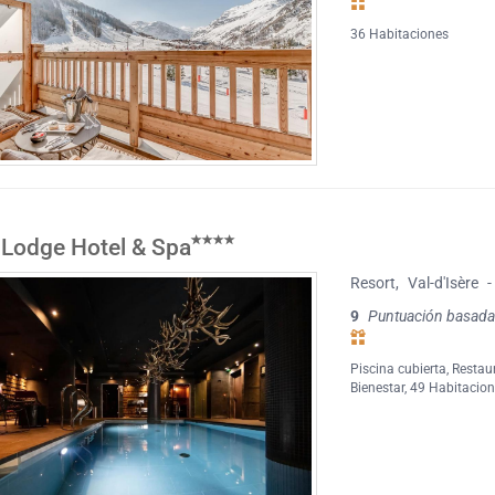
36 Habitaciones
Lodge Hotel & Spa
Resort
,
Val-d'Isère
-
9
Puntuación basada
Piscina cubierta
,
Restau
Bienestar
, 49 Habitacio