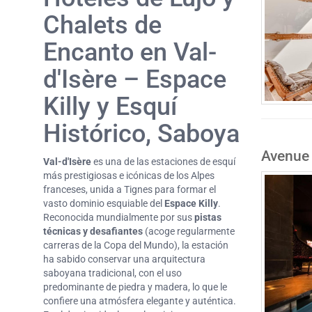
Chalets de
Encanto en Val-
d'Isère – Espace
Killy y Esquí
Histórico, Saboya
Avenue 
Val-d'Isère
es una de las estaciones de esquí
más prestigiosas e icónicas de los Alpes
franceses, unida a Tignes para formar el
vasto dominio esquiable del
Espace Killy
.
Reconocida mundialmente por sus
pistas
técnicas y desafiantes
(acoge regularmente
carreras de la Copa del Mundo), la estación
ha sabido conservar una arquitectura
saboyana tradicional, con el uso
predominante de piedra y madera, lo que le
confiere una atmósfera elegante y auténtica.