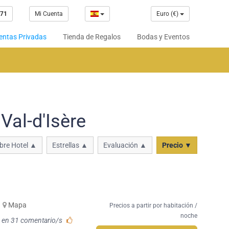
 71
Mi Cuenta
Euro (€)
entas Privadas
Tienda de Regalos
Bodas y Eventos
Val-d'Isère
re Hotel ▲
Estrellas ▲
Evaluación ▲
Precio ▼
Mapa
Precios a partir por habitación /
noche
 en 31 comentario/s