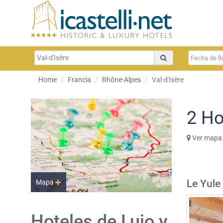
Home
Francia
Rhône-Alpes
Val-d'Isère
2
Ho
Ver mapa
Le Yule
Mapa
Hoteles de Lujo y