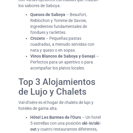
los sabores de Saboya.
Quesos de Saboya
– Beaufort,
Reblochon y Tomme de Savoie,
ingredientes fundamentales de
fondues y raclettes.
Crozets
– Pequeñas pastas
cuadradas, a menudo servidas con
nata y queso o en sopas.
Vinos Blancos de Saboya y Genepi
–
Perfectos para un aperitivo o para
acompañar los platos locales.
Top 3 Alojamientos
de Lujo y Chalets
Val-d'Isère es el hogar de chalets de lujo y
hoteles de gama alta.
Hôtel Les Barmes de l'Ours
– Un hotel
5 estrellas con una posición
ski-in/ski-
out
y cuatro restaurantes diferentes,