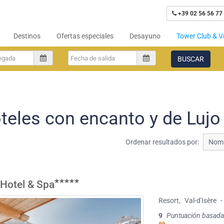
+39 02 56 56 77
Destinos
Ofertas especiales
Desayuno
Tower Club & V
BUSCAR
teles con encanto y de Lujo 
Ordenar resultados por:
Nomb
 Hotel & Spa
Resort
,
Val-d'Isère
-
9
Puntuación basada