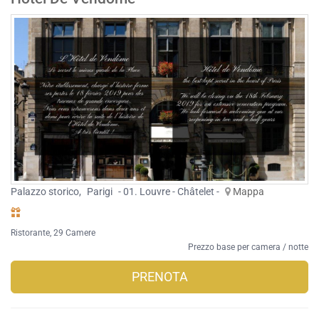
Palazzo storico
,
Parigi
- 01. Louvre - Châtelet -
Mappa
Ristorante
, 29 Camere
Prezzo base per camera / notte
PRENOTA