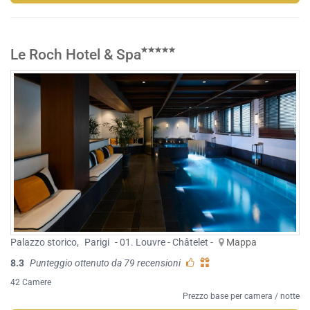
Le Roch Hotel & Spa
Palazzo storico
,
Parigi
- 01. Louvre - Châtelet -
Mappa
8.3
Punteggio ottenuto da 79 recensioni
42 Camere
Prezzo base per camera / notte