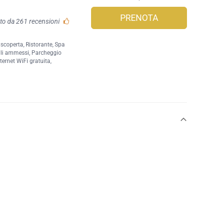
PRENOTA
to da 261 recensioni
 scoperta
,
Ristorante
,
Spa
li ammessi
,
Parcheggio
ernet WiFi gratuita
,