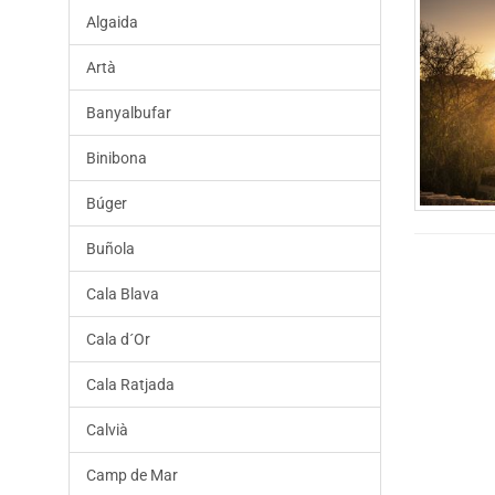
Algaida
Artà
Banyalbufar
Binibona
Búger
Buñola
Cala Blava
Cala d´Or
Cala Ratjada
Calvià
Camp de Mar