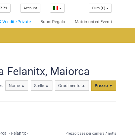
7 71
Account
Euro (€)
& Vendite Private
Buoni Regalo
Matrimoni ed Eventi
a Felanitx, Maiorca
r:
Nome ▲
Stelle ▲
Gradimento ▲
Prezzo ▼
orca
- Felanitx -
Prezzo base per camera / notte