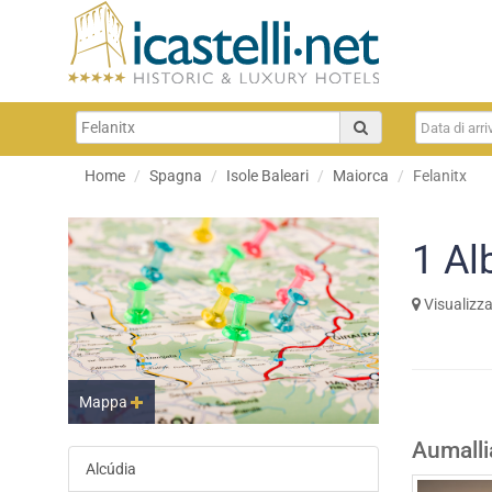
Home
Spagna
Isole Baleari
Maiorca
Felanitx
1
Al
Visualizz
Mappa
Aumalli
Alcúdia