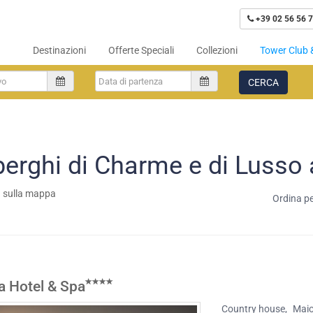
+39 02 56 56 7
Destinazioni
Offerte Speciali
Collezioni
Tower Club 
CERCA
berghi di Charme e di Lusso 
a sulla mappa
Ordina pe
a Hotel & Spa
Country house
,
Mai