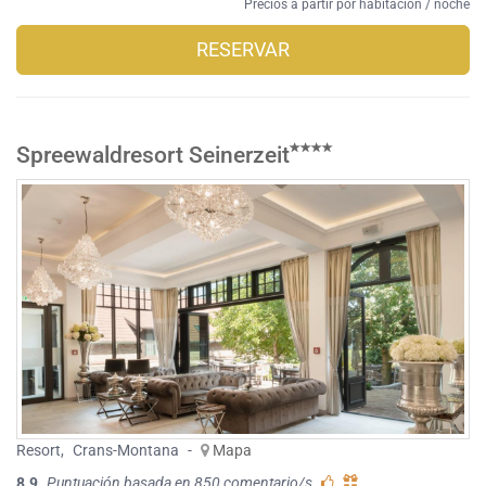
Precios a partir por habitación / noche
RESERVAR
Spreewaldresort Seinerzeit
Resort
,
Crans-Montana
-
Mapa
8.9
Puntuación basada en 850 comentario/s