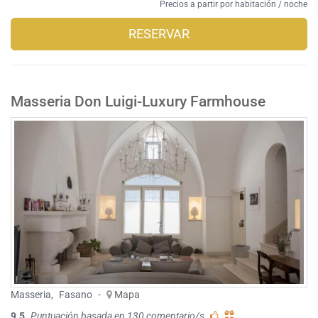
Precios a partir por habitación / noche
RESERVAR
Masseria Don Luigi-Luxury Farmhouse
Masseria
,
Fasano
-
Mapa
9.5
Puntuación basada en 130 comentario/s