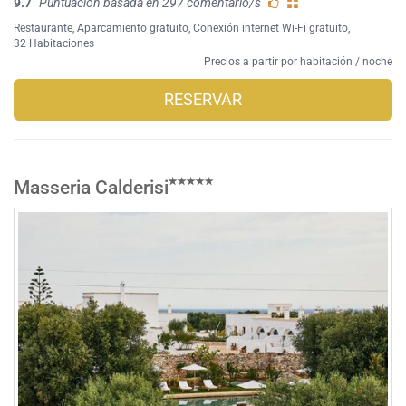
9.7
Puntuación basada en 297 comentario/s
Restaurante
,
Aparcamiento gratuito
,
Conexión internet Wi-Fi gratuito
,
32 Habitaciones
Precios a partir por habitación / noche
RESERVAR
Masseria Calderisi