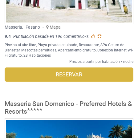
Masseria
,
Fasano
-
Mapa
9.4
Puntuación basada en 196 comentario/s
Piscina al aire libre
,
Playa privada equipado
,
Restaurante
,
SPA Centro de
Bienestar
,
Mascotas permitidas
,
Aparcamiento gratuito
,
Conexión internet Wi-
Fi gratuito
, 28 Habitaciones
Precios a partir por habitación / noche
RESERVAR
Masseria San Domenico - Preferred Hotels &
Resorts