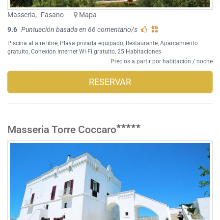
Masseria
,
Fasano
-
Mapa
9.6
Puntuación basada en 66 comentario/s
Piscina al aire libre
,
Playa privada equipado
,
Restaurante
,
Aparcamiento
gratuito
,
Conexión internet Wi-Fi gratuito
, 25 Habitaciones
Precios a partir por habitación / noche
RESERVAR
Masseria Torre Coccaro