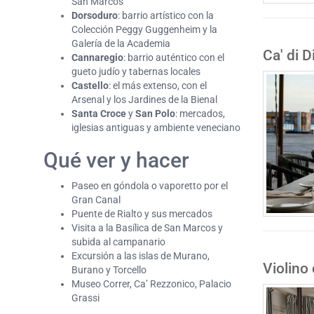
San Marcos
Dorsoduro
: barrio artístico con la
Colección Peggy Guggenheim y la
Galería de la Academia
Ca' di D
Cannaregio
: barrio auténtico con el
gueto judío y tabernas locales
Castello
: el más extenso, con el
Arsenal y los Jardines de la Bienal
Santa Croce
y
San Polo
: mercados,
iglesias antiguas y ambiente veneciano
Qué ver y hacer
Paseo en góndola o vaporetto por el
Gran Canal
Puente de Rialto y sus mercados
Visita a la Basílica de San Marcos y
subida al campanario
Excursión a las islas de Murano,
Violino
Burano y Torcello
Museo Correr, Ca’ Rezzonico, Palacio
Grassi