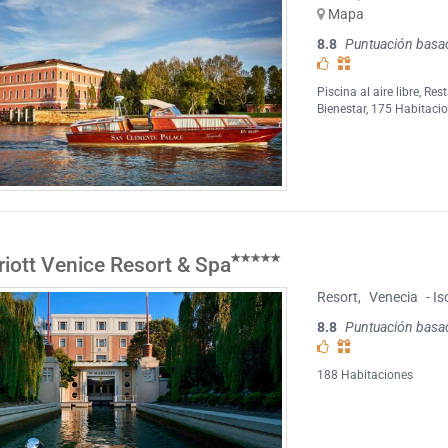
Mapa
8.8
Puntuación basa
Piscina al aire libre
,
Rest
Bienestar
, 175 Habitaci
iott Venice Resort & Spa
Resort
,
Venecia
- Is
8.8
Puntuación basa
188 Habitaciones