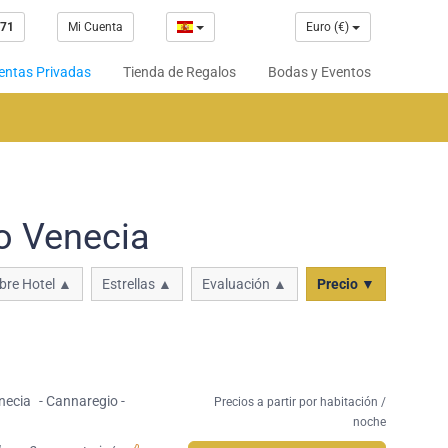
 71
Mi Cuenta
Euro (€)
entas Privadas
Tienda de Regalos
Bodas y Eventos
o Venecia
re Hotel ▲
Estrellas ▲
Evaluación ▲
Precio ▼
necia
- Cannaregio -
Precios a partir por habitación /
noche