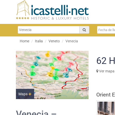
Home
Italia
Veneto
Venecia
62
H
Ver mapa
Orient 
Mapa
Venecia –