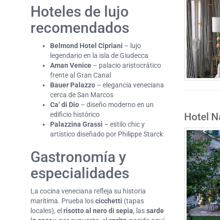
Hoteles de lujo
recomendados
Belmond Hotel Cipriani
– lujo
legendario en la isla de Giudecca
Aman Venice
– palacio aristocrático
frente al Gran Canal
Bauer Palazzo
– elegancia veneciana
cerca de San Marcos
Ca’ di Dio
– diseño moderno en un
edificio histórico
Hotel N
Palazzina Grassi
– estilo chic y
artístico diseñado por Philippe Starck
Gastronomía y
especialidades
La cocina veneciana refleja su historia
marítima. Prueba los
cicchetti
(tapas
locales), el
risotto al nero di sepia
, las
sarde