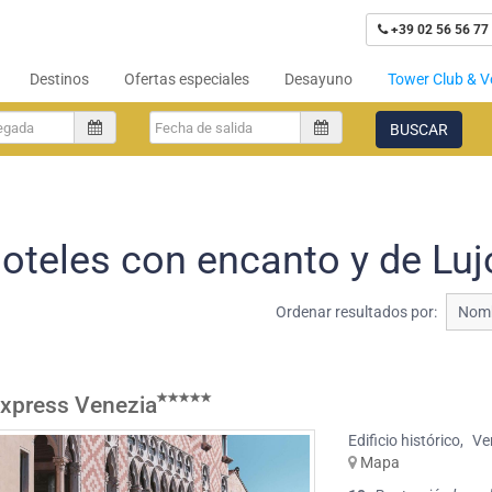
+39 02 56 56 77
Destinos
Ofertas especiales
Desayuno
Tower Club & V
BUSCAR
oteles con encanto y de Luj
Ordenar resultados por:
Nomb
Express Venezia
Edificio histórico
,
Ve
Mapa