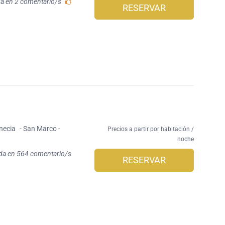
a en 2 comentario/s
RESERVAR
necia
- San Marco -
Precios a partir por habitación /
noche
da en 564 comentario/s
RESERVAR