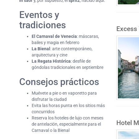
in saor
y, por supuesto, el
spritz
, nacido aquí.
Eventos y
tradiciones
Excess 
El Carnaval de Venecia
: máscaras,
bailes y magia en febrero
La Bienal
: arte contemporáneo,
arquitectura y cine
La Regata Histórica
: desfile de
góndolas tradicionales en septiembre
Consejos prácticos
Muévete a pie o en vaporetto para
disfrutar la ciudad
Evita las horas punta en los sitios más
concurridos
Reserva los hoteles de lujo con meses
Hotel M
de antelación, especialmente para el
Carnaval o la Bienal